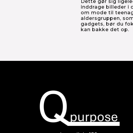
Dette gør sig ligele
inddrage billeder i
om mode til teenage
aldersgruppen, som 
gadgets, bør du fok
kan bakke det op.