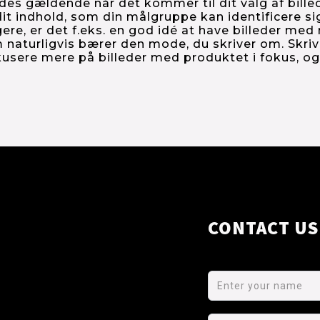
des gældende når det kommer til dit valg af billede
 dit indhold, som din målgruppe kan identificere si
re, er det f.eks. en god idé at have billeder med m
naturligvis bærer den mode, du skriver om. Skriv
usere mere på billeder med produktet i fokus, og e
CONTACT US
First Name
Last Name