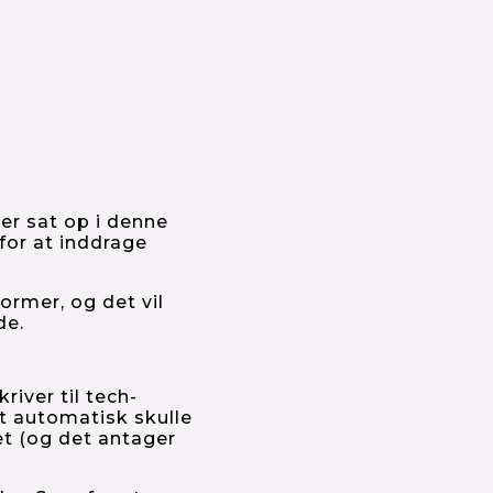
r sat op i denne 
for at inddrage 
rmer, og det vil 
de.
river til tech-
t automatisk skulle 
t (og det antager 