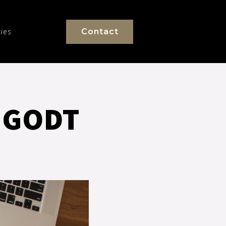
ies
Contact
 GODT 