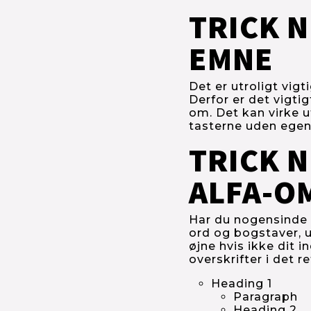
TRICK N
EMNE
Det er utroligt vigt
Derfor er det vigti
om. Det kan virke ut
tasterne uden egent
TRICK N
ALFA-O
Har du nogensinde l
ord og bogstaver, u
øjne hvis ikke dit i
overskrifter i det re
Heading 1
Paragraph
Heading 2