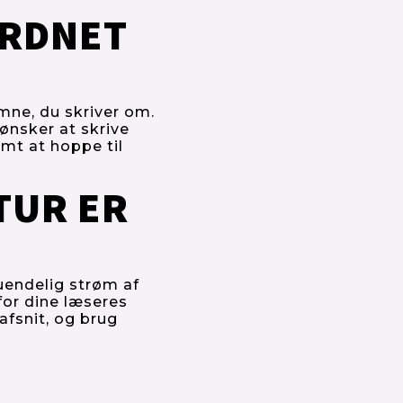
ORDNET 
mne, du skriver om. 
ønsker at skrive 
emt at hoppe til 
TUR ER 
endelig strøm af 
or dine læseres 
afsnit, og brug 