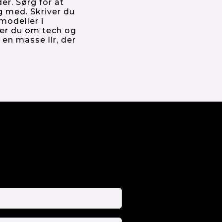
r. Sørg for at 
g med. Skriver du 
odeller i 
er du om tech og 
n masse lir, der 