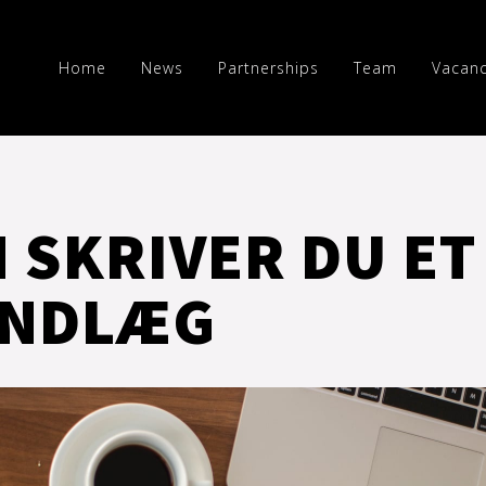
Home
News
Partnerships
Team
Vacanc
 SKRIVER DU ET
INDLÆG