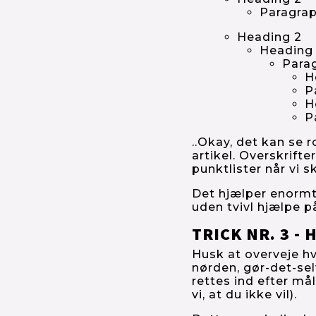
Paragra
Heading 2
Heading
Para
H
P
H
P
..Okay, det kan se 
artikel. Overskrifte
punktlister når vi sk
Det hjælper enormt 
uden tvivl hjælpe 
TRICK NR. 3 -
Husk at overveje hve
nørden, gør-det-sel
rettes ind efter må
vi, at du ikke vil).