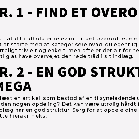
R. 1 - FIND ET OVER
igt at dit indhold er relevant til det overordnede e
gt at starte med at kategorisere hvad, du egentlig 
roligt trivielt og enkelt, men ofte er det alt for n
lig at have overvejet den røde tråd i sit indlæg.
R. 2 - EN GOD STRUK
MEGA
æst en artikel, som bestod af en tilsyneladende u
den nogen opdeling? Det kan være utrolig hårdt f
ndlæg har en god struktur. Sørg for at opdele dine 
tte hieraki. F.eks: