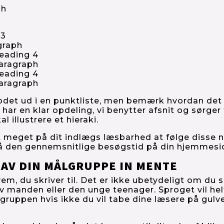
ph
 3
graph
eading 4
aragraph
eading 4
aragraph
rodet ud i en punktliste, men bemærk hvordan det e
r har en klar opdeling, vi benytter afsnit og sørger 
al illustrere et hieraki.
meget på dit indlægs læsbarhed at følge disse no
på den gennemsnitlige besøgstid på din hjemmesi
 HAV DIN MÅLGRUPPE IN MENTE
m, du skriver til. Det er ikke ubetydeligt om du sk
v manden eller den unge teenager. Sproget vil hel
lgruppen hvis ikke du vil tabe dine læsere på gulve